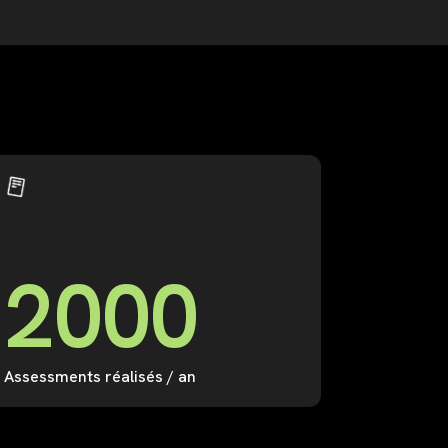
2
0
0
0
Assessments réalisés / an