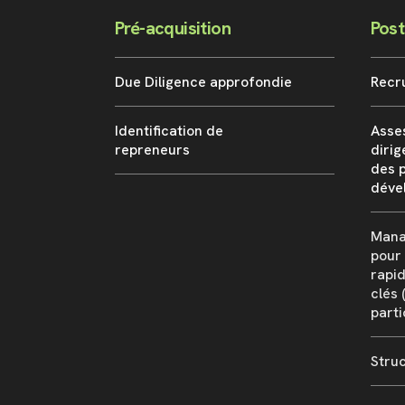
Pré-acquisition
Post
Due Diligence approfondie
Recr
Identification de
Asse
repreneurs
dirig
des 
déve
Mana
pour 
rapi
clés
parti
Stru