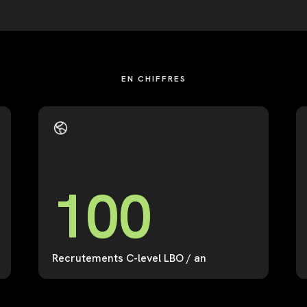
EN CHIFFRES
1
0
0
Recrutements C-level LBO / an