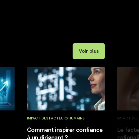
Voir plus
IMPACT DES FACTEURS HUMAINS
IMPACT DES FACTE
Comment inspirer confiance
Le facteur hu
à un dirigeant ?
rationaliser 