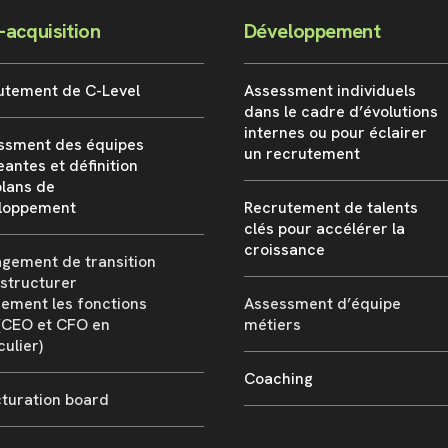
-acquisition
Développement
utement de C-Level
Assessment individuels
dans le cadre d’évolutions
internes ou pour éclairer
ssment des équipes
un recrutement
eantes et définition
plans de
loppement
Recrutement de talents
clés pour accélérer la
croissance
gement de transition
structurer
dement les fonctions
Assessment d’équipe
 (CEO et CFO en
métiers
culier)
Coaching
cturation board