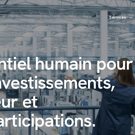
Services
ntiel humain pour
nvestissements,
eur et
rticipations.